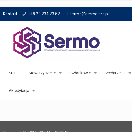
Kontakt:
+48 22 234 73 52
sermo@sermo.org.pl
Start
Stowarzyszenie
Członkowie
Wydarzenia
Akredytacja