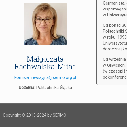
Germanista,
wspomagania
w Uniwersyt
Od ponad 30
Politechniki
w roku 1993
Uniwersytetu
dorocznej ko
Małgorzata
Od września 
Rachwalska-Mitas
w Gliwicach,
(w czasopiś
pokonferency
komisja_rewizyjna@sermo.org.pl
Uczelnia:
Politechnika Śląska
Copyright © 2015-2024 by SERMO