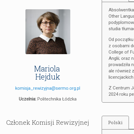
Absolwentka 
Other Langua
podyplomowe
studia tłuma
Od początku 
z osobami do
College of F
Anglii; oraz
prowadziła n
Mariola
ale również 
Hejduk
licencjackich
Z Centrum Ję
komisja_rewizyjna@sermo.org.pl
2024 roku peł
Uczelnia:
Politechnika Łódzka
Członek Komisji Rewizyjnej
Polski