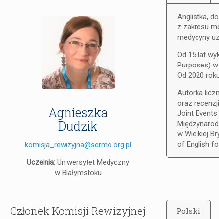
Anglistka, d
z zakresu me
medycyny uzy
Od 15 lat wy
Purposes) w
Od 2020 rok
Autorka licz
oraz recenzj
Agnieszka
Joint Events
Dudzik
Międzynarodo
w Wielkiej B
of English fo
komisja_rewizyjna@sermo.org.pl
Uczelnia:
Uniwersytet Medyczny
w Białymstoku
Członek Komisji Rewizyjnej
Polski