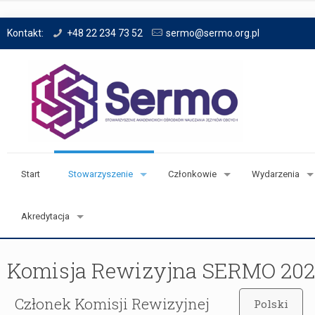
Kontakt:
+48 22 234 73 52
sermo@sermo.org.pl
Start
Stowarzyszenie
Członkowie
Wydarzenia
Akredytacja
Komisja Rewizyjna SERMO 202
Członek Komisji Rewizyjnej
Polski