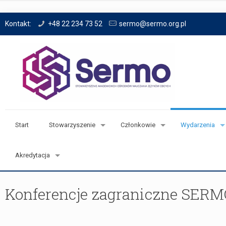
Kontakt:
+48 22 234 73 52
sermo@sermo.org.pl
Start
Stowarzyszenie
Członkowie
Wydarzenia
Akredytacja
Konferencje zagraniczne SER