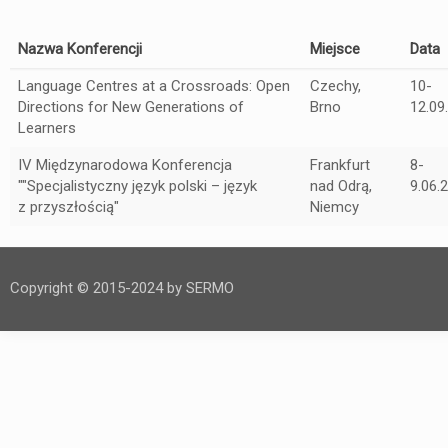
Nazwa Konferencji
Miejsce
Data
Language Centres at a Crossroads: Open
Czechy,
10-
Directions for New Generations of
Brno
12.09
Learners
IV Międzynarodowa Konferencja
Frankfurt
8-
""Specjalistyczny język polski – język
nad Odrą,
9.06.
z przyszłością"
Niemcy
Copyright © 2015-2024 by SERMO