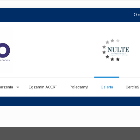
O 
arzenia
Egzamin ACERT
Polecamy!
Galeria
CercleS