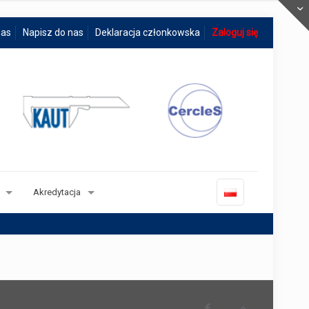
nas
Napisz do nas
Deklaracja członkowska
Zaloguj się
Akredytacja