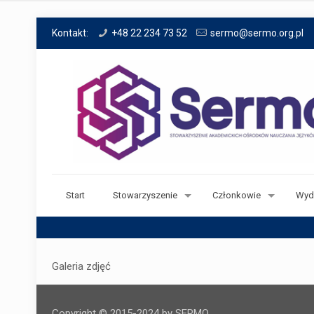
Kontakt:
+48 22 234 73 52
sermo@sermo.org.pl
Start
Stowarzyszenie
Członkowie
Wyd
Galeria zdjęć
Copyright © 2015-2024 by SERMO