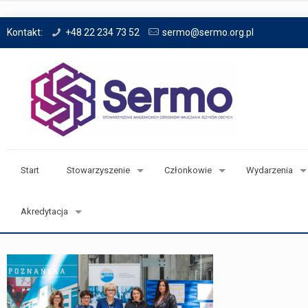
Kontakt:
+48 22 234 73 52
sermo@sermo.org.pl
Start
Stowarzyszenie
Członkowie
Wydarzenia
Akredytacja