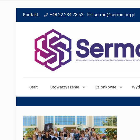
Kontakt:
+48 22 234 73 52
sermo@sermo.org.pl
Start
Stowarzyszenie
Członkowie
Wyd