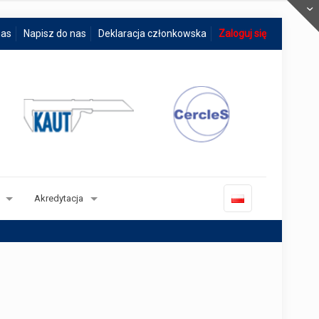
nas
Napisz do nas
Deklaracja członkowska
Zaloguj się
Akredytacja