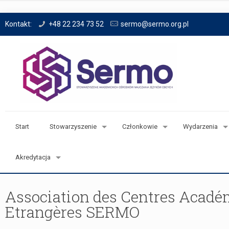
Kontakt:
+48 22 234 73 52
sermo@sermo.org.pl
Start
Stowarzyszenie
Członkowie
Wydarzenia
Akredytacja
Association des Centres Acadé
Etrangères SERMO