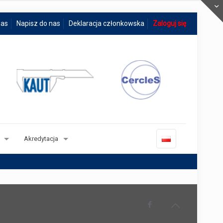
nas
Napisz do nas
Deklaracja członkowska
Zaloguj się
Akredytacja