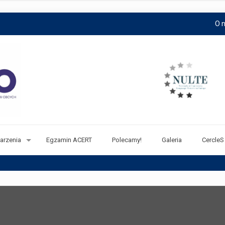
O 
arzenia
Egzamin ACERT
Polecamy!
Galeria
CercleS