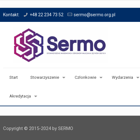
Kontakt:
+48 22 234 73 52
sermo@sermo.org.pl
Start
Stowarzyszenie
Członkowie
Wydarzenia
Akredytacja
Copyright © 2015-2024 by SERMO