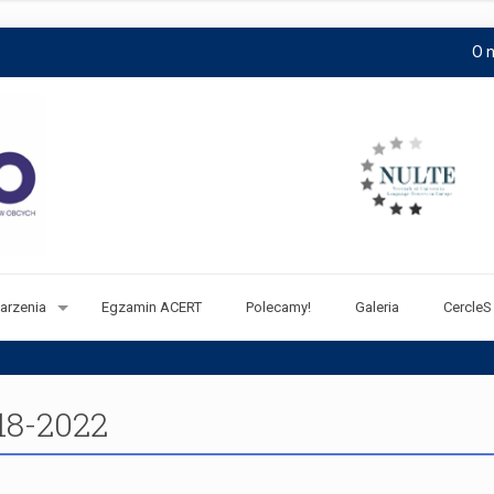
O 
arzenia
Egzamin ACERT
Polecamy!
Galeria
CercleS
18-2022