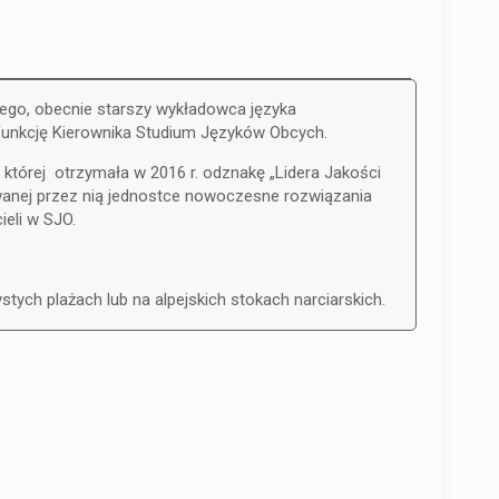
iego, obecnie starszy wykładowca języka
i funkcję Kierownika Studium Języków Obcych.
 której otrzymała w 2016 r. odznakę „Lidera Jakości
owanej przez nią jednostce nowoczesne rozwiązania
eli w SJO.
stych plażach lub na alpejskich stokach narciarskich.