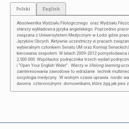
Polski
English
Absolwentka Wydziału Filologicznego oraz Wydziału Filoz
starszy wykładowca języka angielskiego. Poprzednio praco
związana z Uniwersytetem Medycznym w Łodzi gdzie pracu
Języków Obcych. Aktywnie uczestniczy w pracach związan
wybieralnym członkiem Senatu UM oraz Komisji Senackich.
kierowania zespołem. W latach 2009-2012 pomysłodawca i k
2,500 000. Współautor podręcznika trzech wydań podręczn
i ‘’Open Your English Wider”. Wierzy w
lifelong learning
ucze
zainteresowania zawodowe to wdrażanie technik multimedi
socjologia medycyny. W wolnym czasie uprawia nordic wal
dwoma czteronożnymi domownikami, które żyją jak pies 