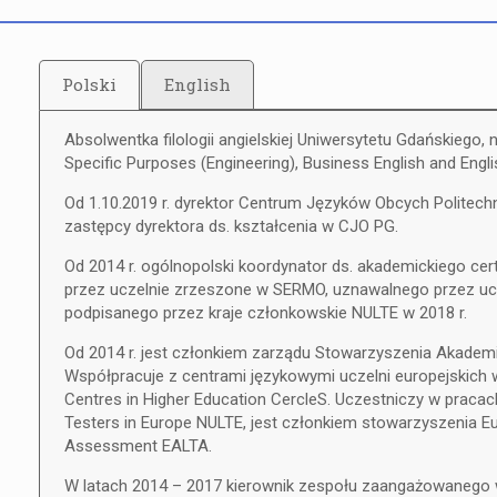
Polski
English
Absolwentka filologii angielskiej Uniwersytetu Gdańskiego, n
Specific Purposes (Engineering), Business English and Eng
Od 1.10.2019 r. dyrektor Centrum Języków Obcych Politechni
zastępcy dyrektora ds. kształcenia w CJO PG.
Od 2014 r. ogólnopolski koordynator ds. akademickiego c
przez uczelnie zrzeszone w SERMO, uznawalnego przez u
podpisanego przez kraje członkowskie NULTE w 2018 r.
Od 2014 r. jest członkiem zarządu Stowarzyszenia Akad
Współpracuje z centrami językowymi uczelni europejskich
Centres in Higher Education CercleS. Uczestniczy w pracac
Testers in Europe NULTE, jest członkiem stowarzyszenia E
Assessment EALTA.
W latach 2014 – 2017 kierownik zespołu zaangażowanego 