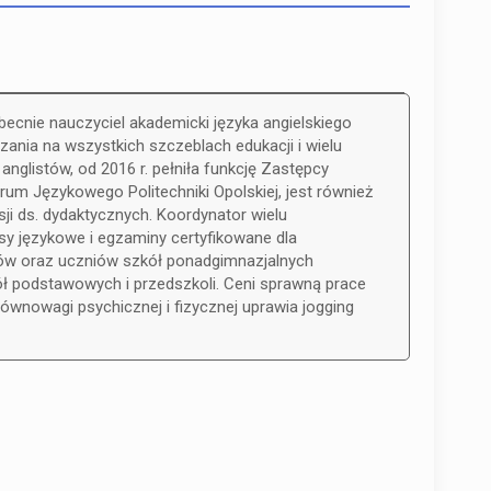
obecnie nauczyciel akademicki języka angielskiego
ania na wszystkich szczeblach edukacji i wielu
glistów, od 2016 r. pełniła funkcję Zastępcy
rum Językowego Politechniki Opolskiej, jest również
i ds. dydaktycznych. Koordynator wielu
sy językowe i egzaminy certyfikowane dla
tów oraz uczniów szkół ponadgimnazjalnych
ł podstawowych i przedszkoli. Ceni sprawną prace
równowagi psychicznej i fizycznej uprawia jogging