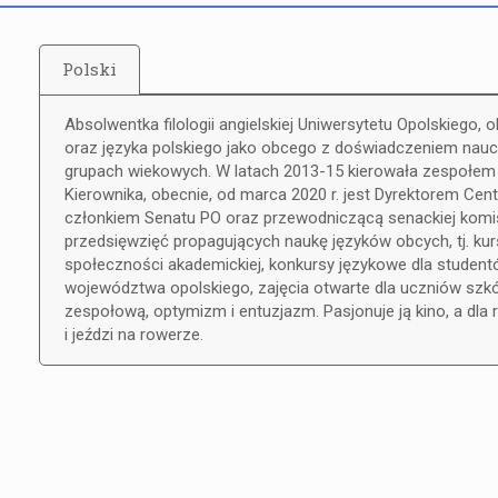
Polski
Absolwentka filologii angielskiej Uniwersytetu Opolskiego, 
oraz języka polskiego jako obcego z doświadczeniem naucz
grupach wiekowych. W latach 2013-15 kierowała zespołem an
Kierownika, obecnie, od marca 2020 r. jest Dyrektorem Cent
członkiem Senatu PO oraz przewodniczącą senackiej komisj
przedsięwzięć propagujących naukę języków obcych, tj. kur
społeczności akademickiej, konkursy językowe dla studen
województwa opolskiego, zajęcia otwarte dla uczniów szkó
zespołową, optymizm i entuzjazm. Pasjonuje ją kino, a dla 
i jeździ na rowerze.