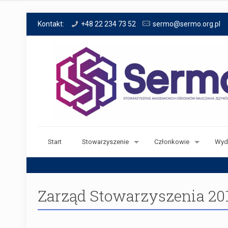
Kontakt:
+48 22 234 73 52
sermo@sermo.org.pl
Start
Stowarzyszenie
Członkowie
Wyd
Zarząd Stowarzyszenia 20