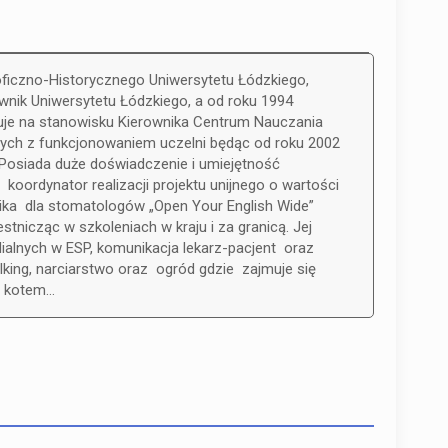
oficzno-Historycznego Uniwersytetu Łódzkiego,
wnik Uniwersytetu Łódzkiego, a od roku 1994
je na stanowisku Kierownika Centrum Nauczania
ych z funkcjonowaniem uczelni będąc od roku 2002
Posiada duże doświadczenie i umiejętność
oordynator realizacji projektu unijnego o wartości
ika dla stomatologów „Open Your English Wide”
stnicząc w szkoleniach w kraju i za granicą. Jej
alnych w ESP, komunikacja lekarz-pacjent oraz
king, narciarstwo oraz ogród gdzie zajmuje się
z kotem…