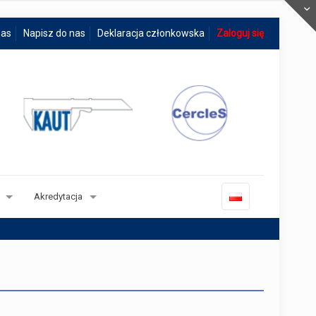
nas
Napisz do nas
Deklaracja członkowska
Zaloguj się
Akredytacja